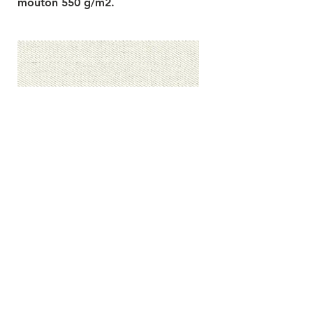
mouton 550 g/m2.
Damast
Coton uni, avec matelassé pure laine
de mouton 550 g/m2 et pure soie de
tussah 200 g/m2.