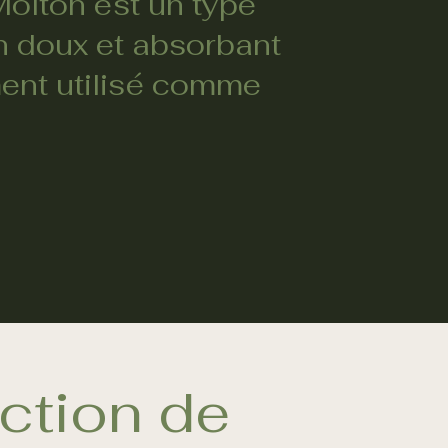
Molton est un type
n doux et absorbant
ent utilisé comme
ction de