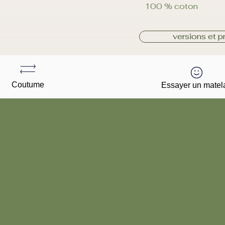
100 % coton
versions et pr
Coutume
Essayer un matel