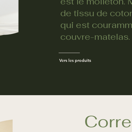
est le molleton. 
de tissu de coto
qui est couramm
couvre-matelas.
Vers les produits
Corre