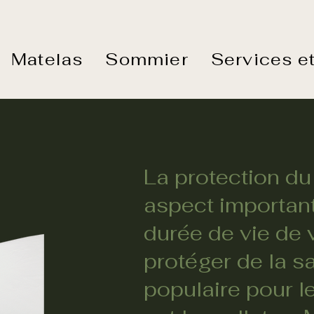
Matelas
Sommier
Services et
La protection du
aspect important
durée de vie de 
protéger de la s
populaire pour 