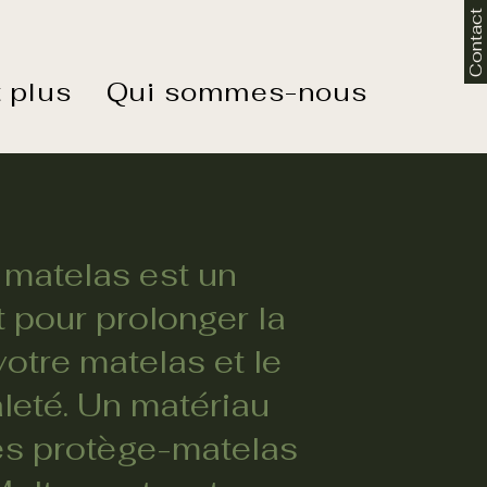
Contact
 plus
Qui sommes-nous
 matelas est un
 pour prolonger la
votre matelas et le
aleté. Un matériau
les protège-matelas