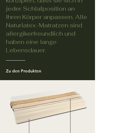
konzipiert, dass sie sich in
jeder Schlafposition an
Ihren Körper anpassen. Alle
Naturlatex-Matratzen sind
allergikerfreundlich und
haben eine lange
Lebensdauer.
Zu den Produkten