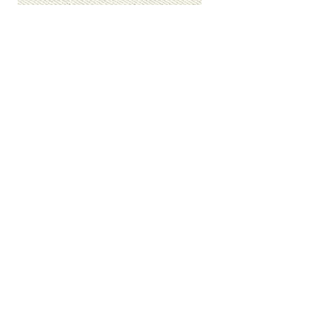
Damast
Uni Baumwolle, mit eingesteppter
reiner Schafschurwolle 550 g/m2 und
reiner Tussah-Seide 200 g/m2.