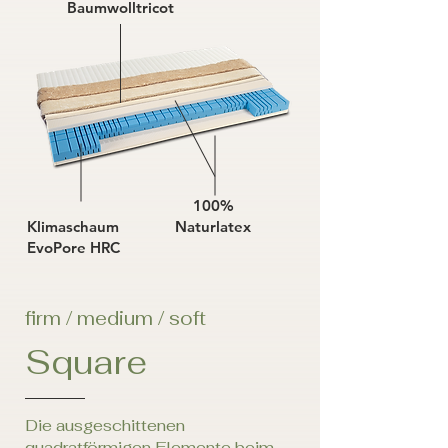
Baumwolltricot
COMFO
R
T & S
T
ABILITY
100%
Klimaschaum
Naturlatex
EvoPore HRC
firm / medium / soft
Square
Die ausgeschittenen
quadratförmigen Elemente beim