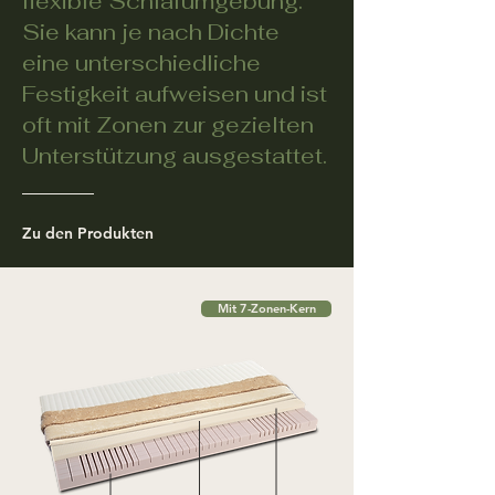
flexible Schlafumgebung.
Sie kann je nach Dichte
eine unterschiedliche
Festigkeit aufweisen und ist
oft mit Zonen zur gezielten
Unterstützung ausgestattet.
Zu den Produkten
Mit 7-Zonen-Kern
COMFO
R
T & S
T
ABILITY